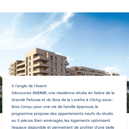
T5 88,30m²
DÉCOUVRIR
88,30m
DÉCOUVRIR
228 000€
260 000€
DÉCOUVRIR
DÉCOUVRIR
À l’angle de l’Avenir
Découvrez
AVENIR,
une résidence située en lisière de la
Grande Pelouse et du Bois de la Lorette à Clichy-sous-
Bois. Conçu pour une vie de famille épanouie, le
programme propose des appartements neufs du studio
au 5 pièces. Bien aménagés, les logements optimisent
l’espace disponible et permettent de profiter d’une belle