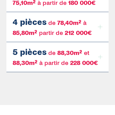
75,10
m²
à partir de
180 000€
4 pièces
de
78,40
m²
à
Lot 2451
Lot 2552
T2 42,70m²
T2 51,4
85,80m²
partir de
212 000€
151 700€
172 000€
5 pièces
de
88,30
m²
et
Lot 2415
Lot 2551
T3 62,30 m²
DÉCOUVRIR
T3 75,1
DÉCOUVRIR
88,30m²
à partir de
228 000€
180 000€
232 000€
Lot 2424
Lot 2453
T4 78,40m²
DÉCOUVRIR
85,80m
DÉCOUVRIR
212 000€
280 000€
Lot 2512
Lot 2554